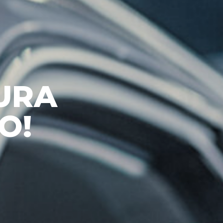
URA
O!